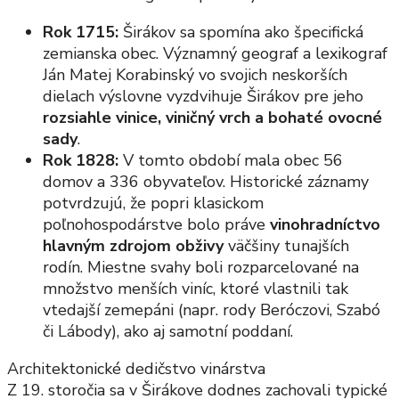
Rok 1715:
Širákov sa spomína ako špecifická
zemianska obec. Významný geograf a lexikograf
Ján Matej Korabinský vo svojich neskorších
dielach výslovne vyzdvihuje Širákov pre jeho
rozsiahle vinice, viničný vrch a bohaté ovocné
sady
.
Rok 1828:
V tomto období mala obec 56
domov a 336 obyvateľov. Historické záznamy
potvrdzujú, že popri klasickom
poľnohospodárstve bolo práve
vinohradníctvo
hlavným zdrojom obživy
väčšiny tunajších
rodín. Miestne svahy boli rozparcelované na
množstvo menších viníc, ktoré vlastnili tak
vtedajší zemepáni (napr. rody Beróczovi, Szabó
či Lábody), ako aj samotní poddaní.
Architektonické dedičstvo vinárstva
Z 19. storočia sa v Širákove dodnes zachovali typické