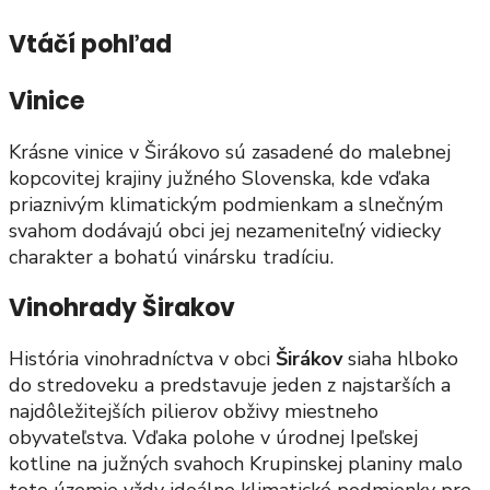
Vtáčí pohľad
Vinice
Krásne vinice v Širákovo sú zasadené do malebnej
kopcovitej krajiny južného Slovenska, kde vďaka
priaznivým klimatickým podmienkam a slnečným
svahom dodávajú obci jej nezameniteľný vidiecky
charakter a bohatú vinársku tradíciu.
Vinohrady Širakov
História vinohradníctva v obci
Širákov
siaha hlboko
do stredoveku a predstavuje jeden z najstarších a
najdôležitejších pilierov obživy miestneho
obyvateľstva. Vďaka polohe v úrodnej Ipeľskej
kotline na južných svahoch Krupinskej planiny malo