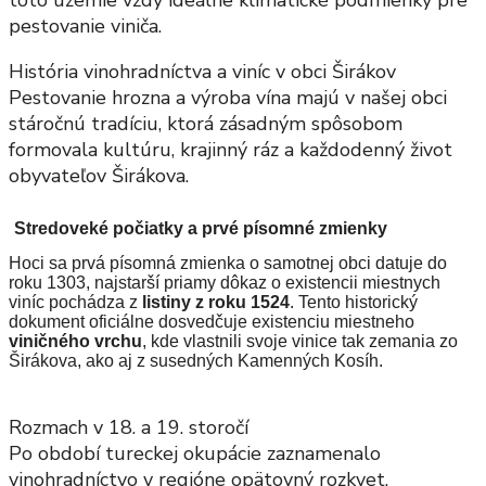
toto územie vždy ideálne klimatické podmienky pre
pestovanie viniča.
História vinohradníctva a viníc v obci Širákov
Pestovanie hrozna a výroba vína majú v našej obci
stáročnú tradíciu, ktorá zásadným spôsobom
formovala kultúru, krajinný ráz a každodenný život
obyvateľov Širákova.
Stredoveké počiatky a prvé písomné zmienky
Hoci sa prvá písomná zmienka o samotnej obci datuje do
roku 1303, najstarší priamy dôkaz o existencii miestnych
viníc pochádza z
listiny z roku 1524
. Tento historický
dokument oficiálne dosvedčuje existenciu miestneho
viničného vrchu
, kde vlastnili svoje vinice tak zemania zo
Širákova, ako aj z susedných Kamenných Kosíh.
Rozmach v 18. a 19. storočí
Po období tureckej okupácie zaznamenalo
vinohradníctvo v regióne opätovný rozkvet.