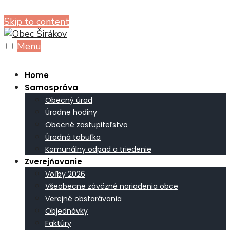
Skip to content
Menu
Home
Samospráva
Obecný úrad
Úradne hodiny
Obecné zastupiteľstvo
Úradná tabuľka
Komunálny odpad a triedenie
Zverejňovanie
Voľby 2026
Všeobecne záväzné nariadenia obce
Verejné obstarávania
Objednávky
Faktúry