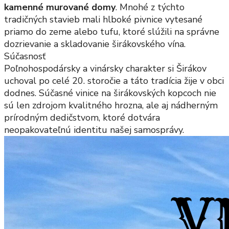
kamenné murované domy
. Mnohé z týchto
tradičných stavieb mali hlboké pivnice vytesané
priamo do zeme alebo tufu, ktoré slúžili na správne
dozrievanie a skladovanie širákovského vína.
Súčasnosť
Poľnohospodársky a vinársky charakter si Širákov
uchoval po celé 20. storočie a táto tradícia žije v obci
dodnes. Súčasné vinice na širákovských kopcoch nie
sú len zdrojom kvalitného hrozna, ale aj nádherným
prírodným dedičstvom, ktoré dotvára
neopakovateľnú identitu našej samosprávy.