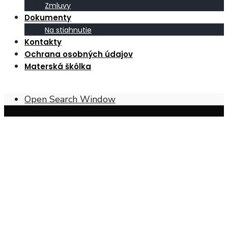
Zmluvy
Dokumenty
Na stiahnutie
Kontakty
Ochrana osobných údajov
Materská škôlka
Open Search Window
Obec Širákov – poloha, prírodné
pomery a charakter krajiny
Širákov sa nachádza v
Ipeľskej kotline
, pri
juhovýchodnom okraji
západnej časti Krupinskej
planiny
. Južná časť územia obce má charakter
mierne
zvlnených pahorkatín
, tvorených najmä
mladšími
treťohornými usadeninami
. Naopak, severná časť