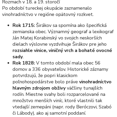
Rozmach v 18. a 19. storočí
Po období tureckej okupácie zaznamenalo
vinohradníctvo v regióne opätovný rozkvet.
Rok 1715:
Širákov sa spomína ako špecifická
zemianska obec. Významný geograf a lexikograf
Ján Matej Korabinský vo svojich neskorších
dielach výslovne vyzdvihuje Širákov pre jeho
rozsiahle vinice, viničný vrch a bohaté ovocné
sady
.
Rok 1828:
V tomto období mala obec 56
domov a 336 obyvateľov. Historické záznamy
potvrdzujú, že popri klasickom
poľnohospodárstve bolo práve
vinohradníctvo
hlavným zdrojom obživy
väčšiny tunajších
rodín. Miestne svahy boli rozparcelované na
množstvo menších viníc, ktoré vlastnili tak
vtedajší zemepáni (napr. rody Beróczovi, Szabó
či Lábody), ako aj samotní poddaní.