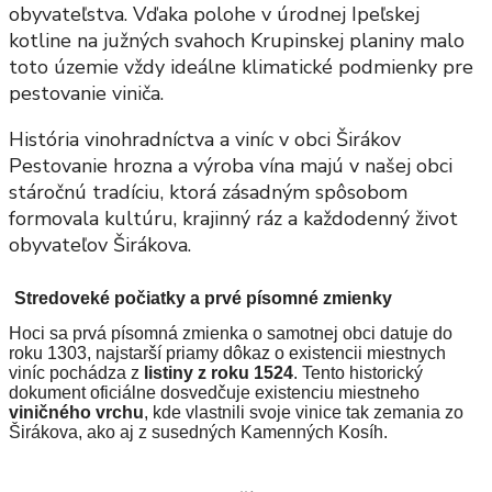
obyvateľstva. Vďaka polohe v úrodnej Ipeľskej
kotline na južných svahoch Krupinskej planiny malo
toto územie vždy ideálne klimatické podmienky pre
pestovanie viniča.
História vinohradníctva a viníc v obci Širákov
Pestovanie hrozna a výroba vína majú v našej obci
stáročnú tradíciu, ktorá zásadným spôsobom
formovala kultúru, krajinný ráz a každodenný život
obyvateľov Širákova.
Stredoveké počiatky a prvé písomné zmienky
Hoci sa prvá písomná zmienka o samotnej obci datuje do
roku 1303, najstarší priamy dôkaz o existencii miestnych
viníc pochádza z
listiny z roku 1524
. Tento historický
dokument oficiálne dosvedčuje existenciu miestneho
viničného vrchu
, kde vlastnili svoje vinice tak zemania zo
Širákova, ako aj z susedných Kamenných Kosíh.