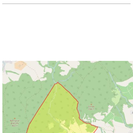
Osobnosti
Z významných rodákov možno spomenúť
Jána
Valentiniho (1782 – 1852)
– náboženského
spisovateľa a cirkevného hodnostára, ktorý pôsobil
na viacerých miestach Uhorska.