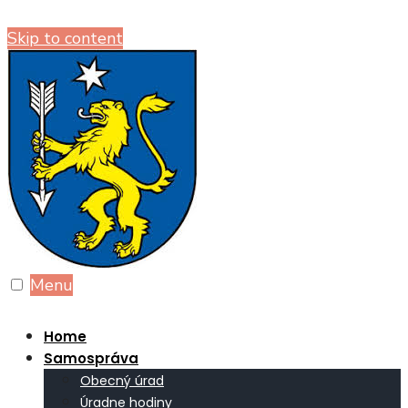
Skip to content
Menu
Home
Samospráva
Obecný úrad
Úradne hodiny