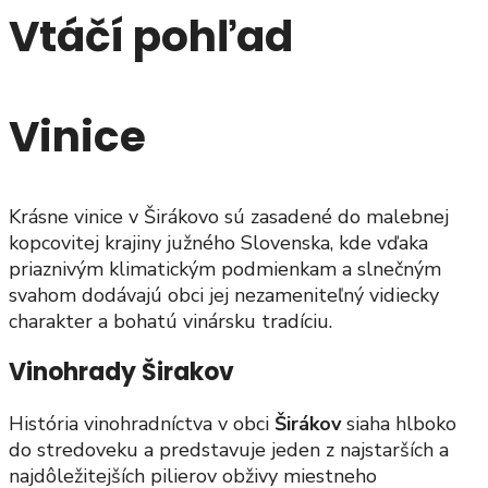
Vtáčí pohľad
Vinice
Krásne vinice v Širákovo sú zasadené do malebnej
kopcovitej krajiny južného Slovenska, kde vďaka
priaznivým klimatickým podmienkam a slnečným
svahom dodávajú obci jej nezameniteľný vidiecky
charakter a bohatú vinársku tradíciu.
Vinohrady Širakov
História vinohradníctva v obci
Širákov
siaha hlboko
do stredoveku a predstavuje jeden z najstarších a
najdôležitejších pilierov obživy miestneho