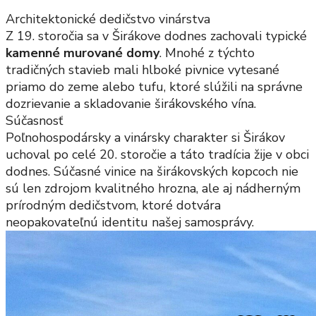
Architektonické dedičstvo vinárstva
Z 19. storočia sa v Širákove dodnes zachovali typické
kamenné murované domy
. Mnohé z týchto
tradičných stavieb mali hlboké pivnice vytesané
priamo do zeme alebo tufu, ktoré slúžili na správne
dozrievanie a skladovanie širákovského vína.
Súčasnosť
Poľnohospodársky a vinársky charakter si Širákov
uchoval po celé 20. storočie a táto tradícia žije v obci
dodnes. Súčasné vinice na širákovských kopcoch nie
sú len zdrojom kvalitného hrozna, ale aj nádherným
prírodným dedičstvom, ktoré dotvára
neopakovateľnú identitu našej samosprávy.