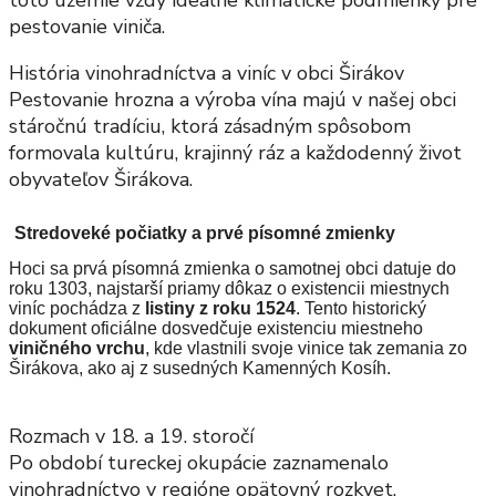
toto územie vždy ideálne klimatické podmienky pre
pestovanie viniča.
História vinohradníctva a viníc v obci Širákov
Pestovanie hrozna a výroba vína majú v našej obci
stáročnú tradíciu, ktorá zásadným spôsobom
formovala kultúru, krajinný ráz a každodenný život
obyvateľov Širákova.
Stredoveké počiatky a prvé písomné zmienky
Hoci sa prvá písomná zmienka o samotnej obci datuje do
roku 1303, najstarší priamy dôkaz o existencii miestnych
viníc pochádza z
listiny z roku 1524
. Tento historický
dokument oficiálne dosvedčuje existenciu miestneho
viničného vrchu
, kde vlastnili svoje vinice tak zemania zo
Širákova, ako aj z susedných Kamenných Kosíh.
Rozmach v 18. a 19. storočí
Po období tureckej okupácie zaznamenalo
vinohradníctvo v regióne opätovný rozkvet.