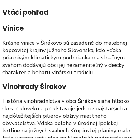
Vtáčí pohľad
Vinice
Krásne vinice v Širákovo sú zasadené do malebnej
kopcovitej krajiny južného Slovenska, kde vďaka
priaznivým klimatickým podmienkam a slnečným
svahom dodávajú obci jej nezameniteľný vidiecky
charakter a bohatú vinársku tradíciu.
Vinohrady Širakov
História vinohradníctva v obci
Širákov
siaha hlboko
do stredoveku a predstavuje jeden z najstarších a
najdôležitejších pilierov obživy miestneho
obyvateľstva. Vďaka polohe v úrodnej Ipeľskej
kotline na južných svahoch Krupinskej planiny malo