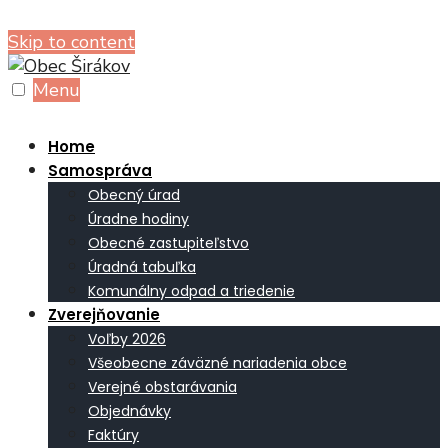
Skip to content
Menu
Home
Samospráva
Obecný úrad
Úradne hodiny
Obecné zastupiteľstvo
Úradná tabuľka
Komunálny odpad a triedenie
Zverejňovanie
Voľby 2026
Všeobecne záväzné nariadenia obce
Verejné obstarávania
Objednávky
Faktúry