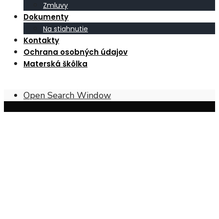
Zmluvy
Dokumenty
Na stiahnutie
Kontakty
Ochrana osobných údajov
Materská škôlka
Open Search Window
Obec Širákov – poloha, prírodné
pomery a charakter krajiny
Širákov sa nachádza v
Ipeľskej kotline
, pri
juhovýchodnom okraji
západnej časti Krupinskej
planiny
. Južná časť územia obce má charakter
mierne
zvlnených pahorkatín
, tvorených najmä
mladšími
treťohornými usadeninami
. Naopak, severná časť