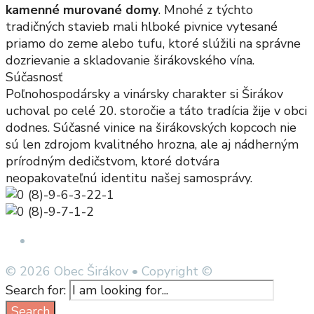
kamenné murované domy
. Mnohé z týchto
tradičných stavieb mali hlboké pivnice vytesané
priamo do zeme alebo tufu, ktoré slúžili na správne
dozrievanie a skladovanie širákovského vína.
Súčasnosť
Poľnohospodársky a vinársky charakter si Širákov
uchoval po celé 20. storočie a táto tradícia žije v obci
dodnes. Súčasné vinice na širákovských kopcoch nie
sú len zdrojom kvalitného hrozna, ale aj nádherným
prírodným dedičstvom, ktoré dotvára
neopakovateľnú identitu našej samosprávy.
Open Search Window
© 2026 Obec Širákov • Copyright ©
Search for:
Search