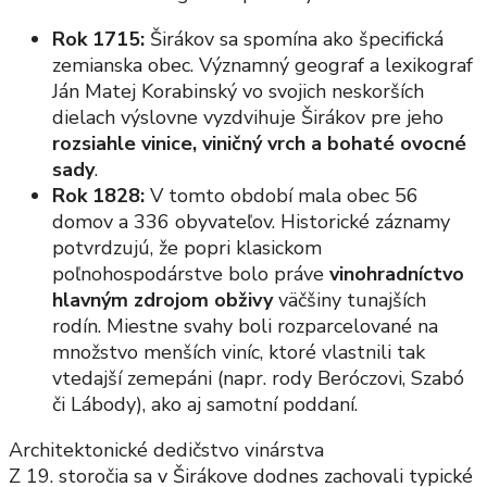
Rok 1715:
Širákov sa spomína ako špecifická
zemianska obec. Významný geograf a lexikograf
Ján Matej Korabinský vo svojich neskorších
dielach výslovne vyzdvihuje Širákov pre jeho
rozsiahle vinice, viničný vrch a bohaté ovocné
sady
.
Rok 1828:
V tomto období mala obec 56
domov a 336 obyvateľov. Historické záznamy
potvrdzujú, že popri klasickom
poľnohospodárstve bolo práve
vinohradníctvo
hlavným zdrojom obživy
väčšiny tunajších
rodín. Miestne svahy boli rozparcelované na
množstvo menších viníc, ktoré vlastnili tak
vtedajší zemepáni (napr. rody Beróczovi, Szabó
či Lábody), ako aj samotní poddaní.
Architektonické dedičstvo vinárstva
Z 19. storočia sa v Širákove dodnes zachovali typické