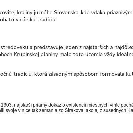
pcovitej krajiny južného Slovenska, kde vďaka priazni
ohatú vinársku tradíciu.
stredoveku a predstavuje jeden z najstarších a najdôlež
vahoch Krupinskej planiny malo toto územie vždy ideáln
áročnú tradíciu, ktorá zásadným spôsobom formovala kul
1303, najstarší priamy dôkaz o existencii miestnych viníc poc
tnili svoje vinice tak zemania zo Širákova, ako aj z susedných 