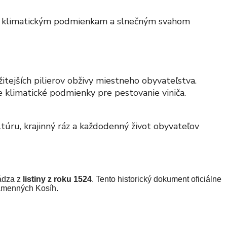
vým klimatickým podmienkam a slnečným svahom
itejších pilierov obživy miestneho obyvateľstva.
e klimatické podmienky pre pestovanie viniča.
túru, krajinný ráz a každodenný život obyvateľov
hádza z
listiny z roku 1524
. Tento historický dokument oficiálne
Kamenných Kosíh.