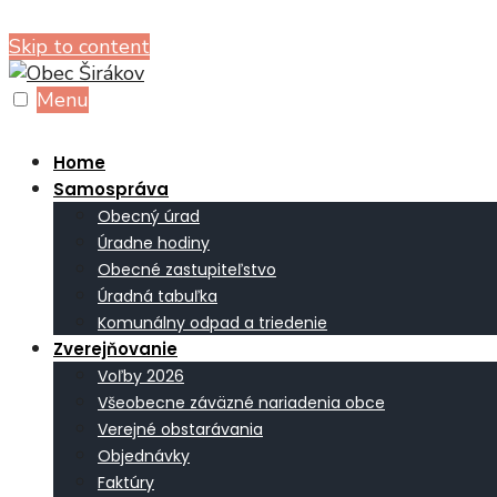
Skip to content
Menu
Home
Samospráva
Obecný úrad
Úradne hodiny
Obecné zastupiteľstvo
Úradná tabuľka
Komunálny odpad a triedenie
Zverejňovanie
Voľby 2026
Všeobecne záväzné nariadenia obce
Verejné obstarávania
Objednávky
Faktúry