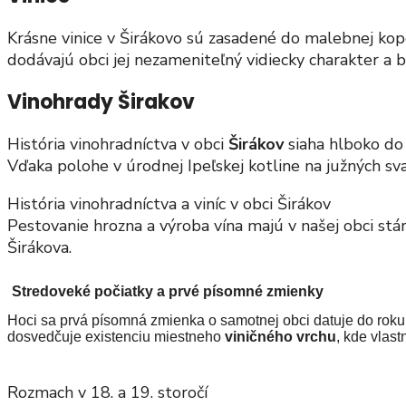
Krásne vinice v Širákovo sú zasadené do malebnej ko
dodávajú obci jej nezameniteľný vidiecky charakter a b
Vinohrady Širakov
História vinohradníctva v obci
Širákov
siaha hlboko do 
Vďaka polohe v úrodnej Ipeľskej kotline na južných s
História vinohradníctva a viníc v obci Širákov
Pestovanie hrozna a výroba vína majú v našej obci st
Širákova.
Stredoveké počiatky a prvé písomné zmienky
Hoci sa prvá písomná zmienka o samotnej obci datuje do roku 
dosvedčuje existenciu miestneho
viničného vrchu
, kde vlas
Rozmach v 18. a 19. storočí