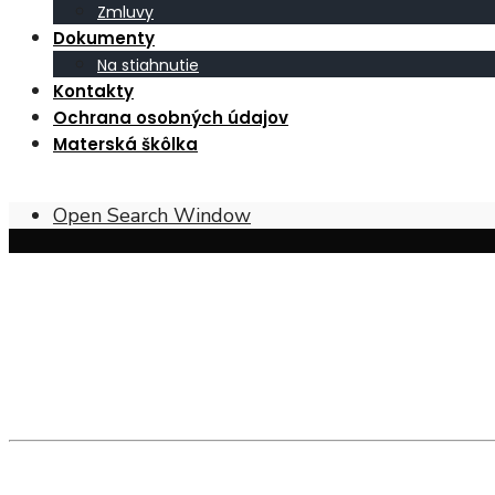
Zmluvy
Dokumenty
Na stiahnutie
Kontakty
Ochrana osobných údajov
Materská škôlka
Open Search Window
Obec Širákov – poloha, prírodné pomer
Širákov sa nachádza v
Ipeľskej kotline
, pri juhovýcho
pahorkatín
, tvorených najmä
mladšími treťohornými 
andezitických tufitov
, čo je hornina sopečného pôvod
polohy sú pokryté
hnedými lesnými pôdami
, zatiaľ 
Historický vývoj