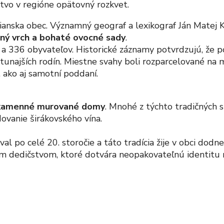
tvo v regióne opätovný rozkvet.
ianska obec. Významný geograf a lexikograf Ján Matej K
ničný vrch a bohaté ovocné sady
.
336 obyvateľov. Historické záznamy potvrdzujú, že p
tunajších rodín. Miestne svahy boli rozparcelované na mn
, ako aj samotní poddaní.
kamenné murované domy
. Mnohé z týchto tradičných 
adovanie širákovského vína.
al po celé 20. storočie a táto tradícia žije v obci dodn
ým dedičstvom, ktoré dotvára neopakovateľnú identitu 