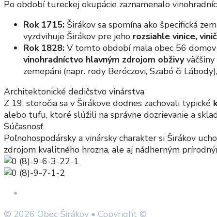
Po období tureckej okupácie zaznamenalo vinohradníc
Rok 1715:
Širákov sa spomína ako špecifická zem
vyzdvihuje Širákov pre jeho
rozsiahle vinice, vi
Rok 1828:
V tomto období mala obec 56 domov a 
vinohradníctvo hlavným zdrojom obživy
väčšiny 
zemepáni (napr. rody Beróczovi, Szabó či Lábody)
Architektonické dedičstvo vinárstva
Z 19. storočia sa v Širákove dodnes zachovali typické
alebo tufu, ktoré slúžili na správne dozrievanie a skl
Súčasnosť
Poľnohospodársky a vinársky charakter si Širákov uchov
zdrojom kvalitného hrozna, ale aj nádherným prírodn
Open Search Window
© 2026 Obec Širákov • Copyright ©