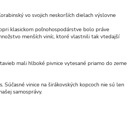
orabinský vo svojich neskorších dielach výslovne
opri klasickom poľnohospodárstve bolo práve
ožstvo menších viníc, ktoré vlastnili tak vtedajší
stavieb mali hlboké pivnice vytesané priamo do zeme
es. Súčasné vinice na širákovských kopcoch nie sú len
našej samosprávy.