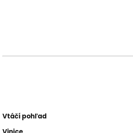
Pamätihodnosti a zaujímavosti
V obci sa zachovalo niekoľko pôvodných
kamenných 
dvora a boli podopreté
drevenými stĺpmi
.
Medzi sakrálne pamiatky patrí
rímsko-katolícka kap
ktoré dotvárajú duchovný obraz obce.
Osobnosti
Z významných rodákov možno spomenúť
Jána Valent
miestach Uhorska.
Vtáčí pohľad
Vinice