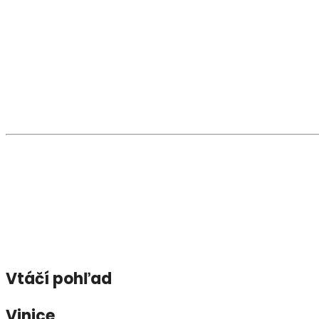
Pamätihodnosti a zaujímavosti
V obci sa zachovalo niekoľko pôvodných
kamenných 
dvora a boli podopreté
drevenými stĺpmi
.
Medzi sakrálne pamiatky patrí
rímsko-katolícka kap
ktoré dotvárajú duchovný obraz obce.
Osobnosti
Z významných rodákov možno spomenúť
Jána Valent
miestach Uhorska.
Vtáčí pohľad
Vinice