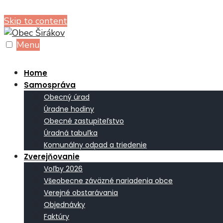
Skip to content
Menu
Home
Samospráva
Obecný úrad
Úradne hodiny
Obecné zastupiteľstvo
Úradná tabuľka
Komunálny odpad a triedenie
Zverejňovanie
Voľby 2026
Všeobecne záväzné nariadenia obce
Verejné obstarávania
Objednávky
Faktúry