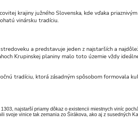
pcovitej krajiny južného Slovenska, kde vďaka priazni
ohatú vinársku tradíciu.
stredoveku a predstavuje jeden z najstarších a najdôlež
vahoch Krupinskej planiny malo toto územie vždy ideáln
áročnú tradíciu, ktorá zásadným spôsobom formovala kul
1303, najstarší priamy dôkaz o existencii miestnych viníc poc
tnili svoje vinice tak zemania zo Širákova, ako aj z susedných 