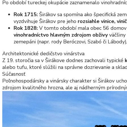
Po období tureckej okupácie zaznamenalo vinohradníc
Rok 1715:
Širákov sa spomína ako špecifická zem
vyzdvihuje Širákov pre jeho
rozsiahle vinice, vi
Rok 1828:
V tomto období mala obec 56 domov a 
vinohradníctvo hlavným zdrojom obživy
väčšiny 
zemepáni (napr. rody Beróczovi, Szabó či Lábody)
Architektonické dedičstvo vinárstva
Z 19. storočia sa v Širákove dodnes zachovali typické
alebo tufu, ktoré slúžili na správne dozrievanie a skl
Súčasnosť
Poľnohospodársky a vinársky charakter si Širákov uchov
zdrojom kvalitného hrozna, ale aj nádherným prírodn