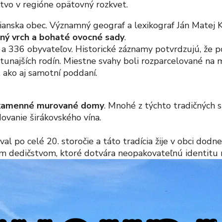
tvo v regióne opätovný rozkvet.
ianska obec. Významný geograf a lexikograf Ján Matej K
ničný vrch a bohaté ovocné sady
.
336 obyvateľov. Historické záznamy potvrdzujú, že p
tunajších rodín. Miestne svahy boli rozparcelované na mn
, ako aj samotní poddaní.
kamenné murované domy
. Mnohé z týchto tradičných 
adovanie širákovského vína.
al po celé 20. storočie a táto tradícia žije v obci dodn
ým dedičstvom, ktoré dotvára neopakovateľnú identitu 