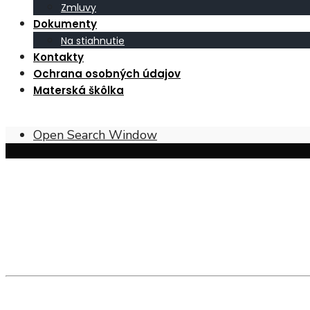
Zmluvy
Dokumenty
Na stiahnutie
Kontakty
Ochrana osobných údajov
Materská škôlka
Open Search Window
Obec Širákov – poloha, prírodné pomer
Širákov sa nachádza v
Ipeľskej kotline
, pri juhovýcho
pahorkatín
, tvorených najmä
mladšími treťohornými 
andezitických tufitov
, čo je hornina sopečného pôvod
polohy sú pokryté
hnedými lesnými pôdami
, zatiaľ 
Historický vývoj