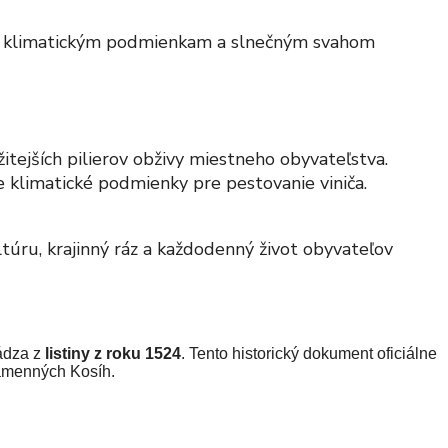
vým klimatickým podmienkam a slnečným svahom
itejších pilierov obživy miestneho obyvateľstva.
e klimatické podmienky pre pestovanie viniča.
túru, krajinný ráz a každodenný život obyvateľov
hádza z
listiny z roku 1524
. Tento historický dokument oficiálne
Kamenných Kosíh.