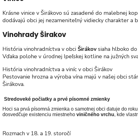
Krásne vinice v Širákovo sú zasadené do malebnej ko
dodávajú obci jej nezameniteľný vidiecky charakter a b
Vinohrady Širakov
História vinohradníctva v obci
Širákov
siaha hlboko do 
Vďaka polohe v úrodnej Ipeľskej kotline na južných s
História vinohradníctva a viníc v obci Širákov
Pestovanie hrozna a výroba vína majú v našej obci st
Širákova.
Stredoveké počiatky a prvé písomné zmienky
Hoci sa prvá písomná zmienka o samotnej obci datuje do roku 
dosvedčuje existenciu miestneho
viničného vrchu
, kde vlas
Rozmach v 18. a 19. storočí