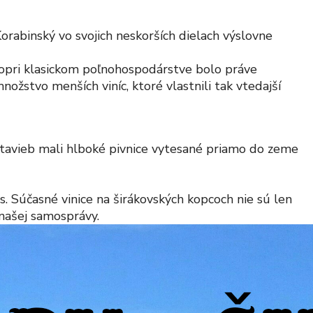
orabinský vo svojich neskorších dielach výslovne
opri klasickom poľnohospodárstve bolo práve
ožstvo menších viníc, ktoré vlastnili tak vtedajší
stavieb mali hlboké pivnice vytesané priamo do zeme
es. Súčasné vinice na širákovských kopcoch nie sú len
našej samosprávy.