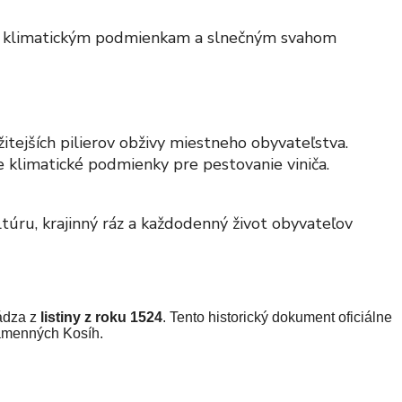
vým klimatickým podmienkam a slnečným svahom
itejších pilierov obživy miestneho obyvateľstva.
e klimatické podmienky pre pestovanie viniča.
túru, krajinný ráz a každodenný život obyvateľov
hádza z
listiny z roku 1524
. Tento historický dokument oficiálne
Kamenných Kosíh.