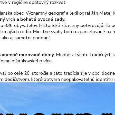
tvo v regióne opätovný rozkvet.
ianska obec. Významný geograf a lexikograf Ján Matej K
ničný vrch a bohaté ovocné sady
.
336 obyvateľov. Historické záznamy potvrdzujú, že p
tunajších rodín. Miestne svahy boli rozparcelované na mn
, ako aj samotní poddaní.
kamenné murované domy
. Mnohé z týchto tradičných 
adovanie širákovského vína.
al po celé 20. storočie a táto tradícia žije v obci dodn
ým dedičstvom, ktoré dotvára neopakovateľnú identitu 