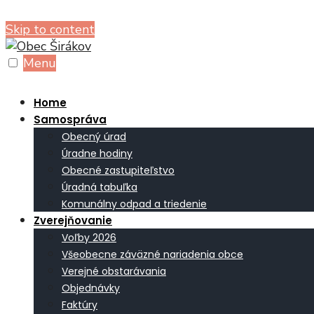
Skip to content
Menu
Home
Samospráva
Obecný úrad
Úradne hodiny
Obecné zastupiteľstvo
Úradná tabuľka
Komunálny odpad a triedenie
Zverejňovanie
Voľby 2026
Všeobecne záväzné nariadenia obce
Verejné obstarávania
Objednávky
Faktúry