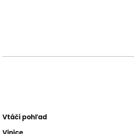
Pamätihodnosti a zaujímavosti
V obci sa zachovalo niekoľko pôvodných
kamenných 
dvora a boli podopreté
drevenými stĺpmi
.
Medzi sakrálne pamiatky patrí
rímsko-katolícka kap
ktoré dotvárajú duchovný obraz obce.
Osobnosti
Z významných rodákov možno spomenúť
Jána Valent
miestach Uhorska.
Vtáčí pohľad
Vinice