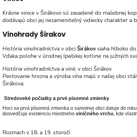
Krásne vinice v Širákovo sú zasadené do malebnej ko
dodávajú obci jej nezameniteľný vidiecky charakter a b
Vinohrady Širakov
História vinohradníctva v obci
Širákov
siaha hlboko do 
Vďaka polohe v úrodnej Ipeľskej kotline na južných s
História vinohradníctva a viníc v obci Širákov
Pestovanie hrozna a výroba vína majú v našej obci st
Širákova.
Stredoveké počiatky a prvé písomné zmienky
Hoci sa prvá písomná zmienka o samotnej obci datuje do roku 
dosvedčuje existenciu miestneho
viničného vrchu
, kde vlas
Rozmach v 18. a 19. storočí