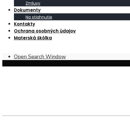
Zmluvy
Dokumenty
Na stiahnutie
Kontakty
Ochrana osobných údajov
Materská škôlka
Open Search Window
Obec Širákov – poloha, prírodné pomer
Širákov sa nachádza v
Ipeľskej kotline
, pri juhovýcho
pahorkatín
, tvorených najmä
mladšími treťohornými 
andezitických tufitov
, čo je hornina sopečného pôvod
polohy sú pokryté
hnedými lesnými pôdami
, zatiaľ 
Historický vývoj