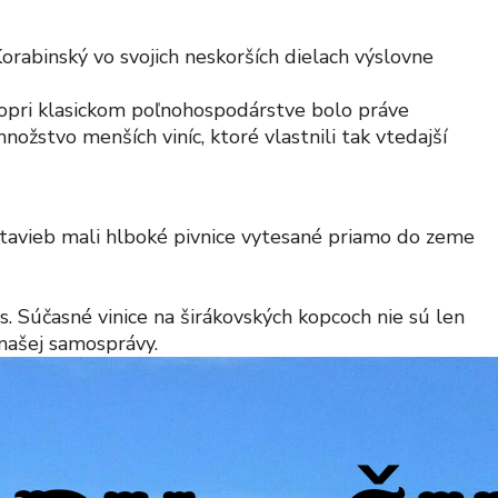
orabinský vo svojich neskorších dielach výslovne
opri klasickom poľnohospodárstve bolo práve
ožstvo menších viníc, ktoré vlastnili tak vtedajší
stavieb mali hlboké pivnice vytesané priamo do zeme
es. Súčasné vinice na širákovských kopcoch nie sú len
našej samosprávy.