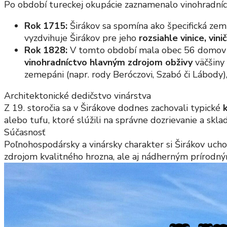
Po období tureckej okupácie zaznamenalo vinohradníc
Rok 1715:
Širákov sa spomína ako špecifická zem
vyzdvihuje Širákov pre jeho
rozsiahle vinice, vi
Rok 1828:
V tomto období mala obec 56 domov a 
vinohradníctvo hlavným zdrojom obživy
väčšiny 
zemepáni (napr. rody Beróczovi, Szabó či Lábody)
Architektonické dedičstvo vinárstva
Z 19. storočia sa v Širákove dodnes zachovali typické
alebo tufu, ktoré slúžili na správne dozrievanie a skl
Súčasnosť
Poľnohospodársky a vinársky charakter si Širákov uchov
zdrojom kvalitného hrozna, ale aj nádherným prírodn