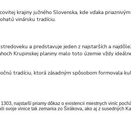
pcovitej krajiny južného Slovenska, kde vďaka priazni
ohatú vinársku tradíciu.
stredoveku a predstavuje jeden z najstarších a najdôlež
vahoch Krupinskej planiny malo toto územie vždy ideáln
áročnú tradíciu, ktorá zásadným spôsobom formovala kul
1303, najstarší priamy dôkaz o existencii miestnych viníc poc
tnili svoje vinice tak zemania zo Širákova, ako aj z susedných 