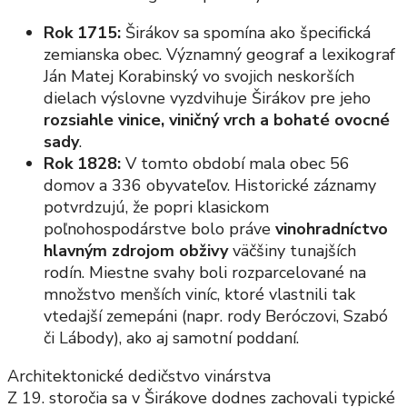
Rok 1715:
Širákov sa spomína ako špecifická
zemianska obec. Významný geograf a lexikograf
Ján Matej Korabinský vo svojich neskorších
dielach výslovne vyzdvihuje Širákov pre jeho
rozsiahle vinice, viničný vrch a bohaté ovocné
sady
.
Rok 1828:
V tomto období mala obec 56
domov a 336 obyvateľov. Historické záznamy
potvrdzujú, že popri klasickom
poľnohospodárstve bolo práve
vinohradníctvo
hlavným zdrojom obživy
väčšiny tunajších
rodín. Miestne svahy boli rozparcelované na
množstvo menších viníc, ktoré vlastnili tak
vtedajší zemepáni (napr. rody Beróczovi, Szabó
či Lábody), ako aj samotní poddaní.
Architektonické dedičstvo vinárstva
Z 19. storočia sa v Širákove dodnes zachovali typické