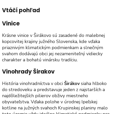
Vtáčí pohľad
Vinice
Krásne vinice v Širákovo sú zasadené do malebnej
kopcovitej krajiny južného Slovenska, kde vďaka
priaznivým klimatickým podmienkam a slnečným
svahom dodávajú obci jej nezameniteľný vidiecky
charakter a bohatú vinársku tradíciu.
Vinohrady Širakov
História vinohradníctva v obci
Širákov
siaha hlboko
do stredoveku a predstavuje jeden z najstarších a
najdôležitejších pilierov obživy miestneho
obyvateľstva. Vďaka polohe v úrodnej Ipeľskej
kotline na južných svahoch Krupinskej planiny malo