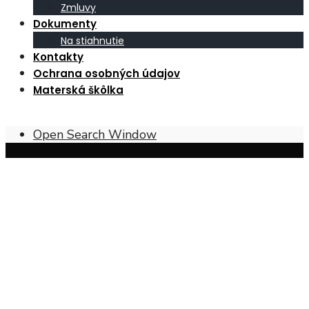
Zmluvy
Dokumenty
Na stiahnutie
Kontakty
Ochrana osobných údajov
Materská škôlka
Open Search Window
Obec Širákov – poloha, prírodné
pomery a charakter krajiny
Širákov sa nachádza v
Ipeľskej kotline
, pri
juhovýchodnom okraji
západnej časti Krupinskej
planiny
. Južná časť územia obce má charakter
mierne
zvlnených pahorkatín
, tvorených najmä
mladšími
treťohornými usadeninami
. Naopak, severná časť