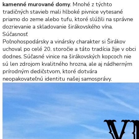
kamenné murované domy
. Mnohé z týchto
tradičných stavieb mali hlboké pivnice vytesané
priamo do zeme alebo tufu, ktoré slúžili na správne
dozrievanie a skladovanie širákovského vína.
Súčasnosť
Poľnohospodársky a vinársky charakter si Širákov
uchoval po celé 20. storočie a táto tradícia žije v obci
dodnes. Súčasné vinice na širákovských kopcoch nie
sú len zdrojom kvalitného hrozna, ale aj nádherným
prírodným dedičstvom, ktoré dotvára
neopakovateľnú identitu našej samosprávy.