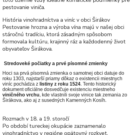
toto územie vždy ideálne klimatické podmienky pre
pestovanie viniča.
História vinohradníctva a viníc v obci Širákov
Pestovanie hrozna a výroba vína majú v našej obci
stáročnú tradíciu, ktorá zásadným spôsobom
formovala kultúru, krajinný ráz a každodenný život
obyvateľov Širákova.
Stredoveké počiatky a prvé písomné zmienky
Hoci sa prvá písomná zmienka o samotnej obci datuje do
roku 1303, najstarší priamy dôkaz o existencii miestnych
viníc pochádza z
listiny z roku 1524
. Tento historický
dokument oficiálne dosvedčuje existenciu miestneho
viničného vrchu
, kde vlastnili svoje vinice tak zemania zo
Širákova, ako aj z susedných Kamenných Kosíh.
Rozmach v 18. a 19. storočí
Po období tureckej okupácie zaznamenalo
vinohradníctvo v regióne opätovný rozkvet.