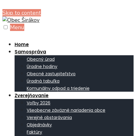
Skip to content
Menu
Home
Samospráva
Obecný úrad
Úradne hodiny
Obecné zastupiteľstvo
Úradná tabuľka
Komunálny odpad a triedenie
Zverejňovanie
Voľby 2026
Všeobecne záväzné nariadenia obce
Verejné obstarávania
Objednávky
Faktúry