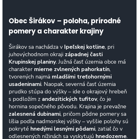
Obec Širákov – poloha, prírodné
pomery a charakter krajiny
Širákov sa nachádza v
Ipeľskej kotline
, pri
juhovýchodnom okraji
západnej časti
Krupinskej planiny
. Južná časť územia obce má
charakter
mierne zvlnených pahorkatín
,
tvorených najmä
mladšími treťohornými
usadeninami
. Naopak, severná časť územia
prudko stúpa do výšky – ide o okrajový hrebeň
s podložím z
andezitických tufitov
, čo je
hornina sopečného pôvodu. Krajina je prevažne
zalesnená dubinami
, pričom pôdne pomery sa
líšia podľa nadmorskej výšky – vyššie polohy sú
pokryté
hnedými lesnými pôdami
, zatiaľ čo v
odlesnených nížinách sa vyskytujú
hnedozeme
.