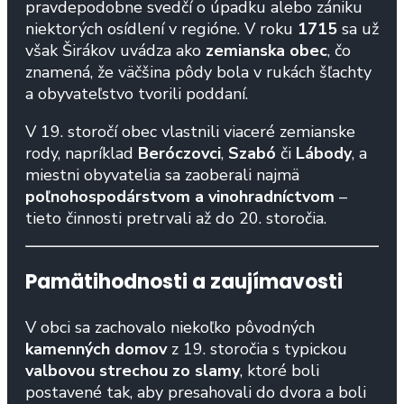
pravdepodobne svedčí o úpadku alebo zániku
niektorých osídlení v regióne. V roku
1715
sa už
však Širákov uvádza ako
zemianska obec
, čo
znamená, že väčšina pôdy bola v rukách šľachty
a obyvateľstvo tvorili poddaní.
V 19. storočí obec vlastnili viaceré zemianske
rody, napríklad
Beróczovci
,
Szabó
či
Lábody
, a
miestni obyvatelia sa zaoberali najmä
poľnohospodárstvom a vinohradníctvom
–
tieto činnosti pretrvali až do 20. storočia.
Pamätihodnosti a zaujímavosti
V obci sa zachovalo niekoľko pôvodných
kamenných domov
z 19. storočia s typickou
valbovou strechou zo slamy
, ktoré boli
postavené tak, aby presahovali do dvora a boli