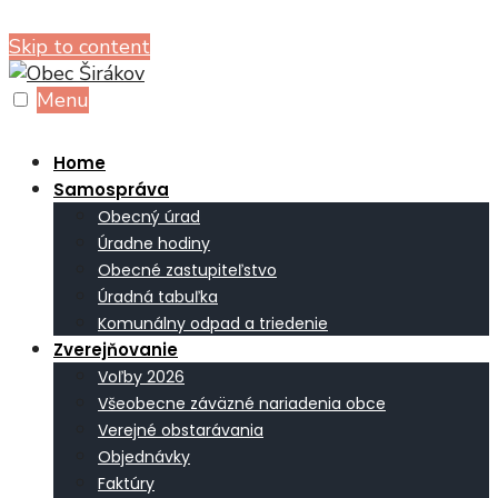
Skip to content
Menu
Home
Samospráva
Obecný úrad
Úradne hodiny
Obecné zastupiteľstvo
Úradná tabuľka
Komunálny odpad a triedenie
Zverejňovanie
Voľby 2026
Všeobecne záväzné nariadenia obce
Verejné obstarávania
Objednávky
Faktúry