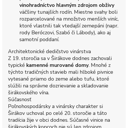
vinohradníctvo hlavným zdrojom obživy
väčšiny tunajších rodín. Miestne svahy boli
rozparcelované na množstvo menších viníc,
ktoré vlastnili tak vtedajší zemepáni (napr.
rody Beróczovi, Szabó či Lábody), ako aj
samotní poddaní.
Architektonické dedičstvo vinárstva
Z 19. storočia sa v Širákove dodnes zachovali
typické
kamenné murované domy
. Mnohé z
týchto tradičných stavieb mali hlboké pivnice
vytesané priamo do zeme alebo tufu, ktoré
slúžili na správne dozrievanie a skladovanie
širákovského vína.
Súčasnosť
Poľnohospodársky a vinársky charakter si
Širákov uchoval po celé 20. storočie a táto
tradícia žije v obci dodnes. Súčasné vinice na
širákovských kopcoch nie sú len zdrojom