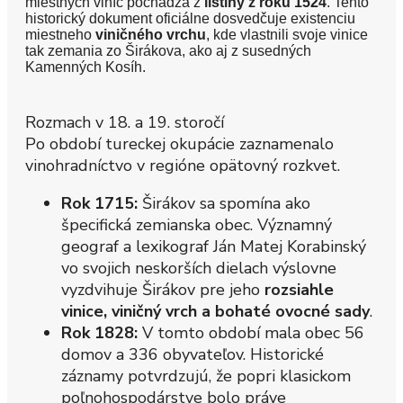
miestnych viníc pochádza z
listiny z roku 1524
. Tento
historický dokument oficiálne dosvedčuje existenciu
miestneho
viničného vrchu
, kde vlastnili svoje vinice
tak zemania zo Širákova, ako aj z susedných
Kamenných Kosíh.
Rozmach v 18. a 19. storočí
Po období tureckej okupácie zaznamenalo
vinohradníctvo v regióne opätovný rozkvet.
Rok 1715:
Širákov sa spomína ako
špecifická zemianska obec. Významný
geograf a lexikograf Ján Matej Korabinský
vo svojich neskorších dielach výslovne
vyzdvihuje Širákov pre jeho
rozsiahle
vinice, viničný vrch a bohaté ovocné sady
.
Rok 1828:
V tomto období mala obec 56
domov a 336 obyvateľov. Historické
záznamy potvrdzujú, že popri klasickom
poľnohospodárstve bolo práve