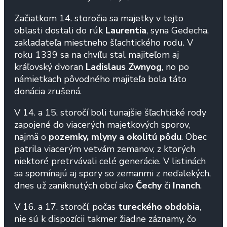
Začiatkom 14. storočia sa majetky v tejto
oblasti dostali do rúk
Laurentia
, syna Gedecha,
zakladateľa miestneho šľachtického rodu. V
roku 1339 sa na chvíľu stal majiteľom aj
kráľovský dvoran
Ladislaus Zwnyog
, no po
námietkach pôvodného majiteľa bola táto
donácia zrušená.
V 14. a 15. storočí boli tunajšie šľachtické rody
zapojené do viacerých majetkových sporov,
najmä o
pozemky, mlyny a okolitú pôdu
. Obec
patrila viacerým vetvám zemanov, z ktorých
niektoré pretrvávali celé generácie. V listinách
sa spomínajú aj spory so zemanmi z neďalekých,
dnes už zaniknutých obcí ako
Čechy
či
Inanch
.
V 16. a 17. storočí, počas
tureckého obdobia
,
nie sú k dispozícii takmer žiadne záznamy, čo