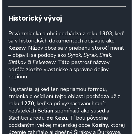
Historický vývoj
Prvá zmienka o obci pochádza z roku
1303
, keď
sa v historických dokumentoch objavuje ako
Kezew
. Názov obce sa v priebehu storočí menil
– objavili sa podoby ako
Syrok
,
Syrak
,
Sirak
,
Sirákov
či
Felkezew
. Táto pestrosť názvov
odráža zložité vlastnícke a správne dejiny
regiónu.
Najstaršia, aj keď len nepriamou formou,
zmienka o osídlení tejto oblasti pochádza už z
roku
1270
, keď sa pri vyznačovaní hraníc
neďalekých
Selian
spomínajú ako susedia
šľachtici z rodu
de Kezu
. Tí boli pôvodne
poddanými veľkej materskej obce
Kosihy
, ktorej
územie zahŕňalo aj dnešný Širákov a Ďurkovce.