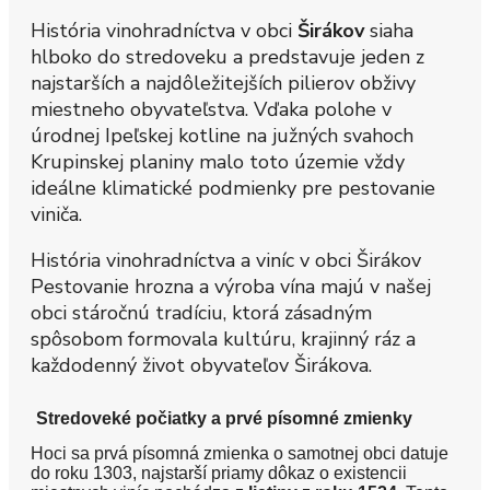
História vinohradníctva v obci
Širákov
siaha
hlboko do stredoveku a predstavuje jeden z
najstarších a najdôležitejších pilierov obživy
miestneho obyvateľstva. Vďaka polohe v
úrodnej Ipeľskej kotline na južných svahoch
Krupinskej planiny malo toto územie vždy
ideálne klimatické podmienky pre pestovanie
viniča.
História vinohradníctva a viníc v obci Širákov
Pestovanie hrozna a výroba vína majú v našej
obci stáročnú tradíciu, ktorá zásadným
spôsobom formovala kultúru, krajinný ráz a
každodenný život obyvateľov Širákova.
Stredoveké počiatky a prvé písomné zmienky
Hoci sa prvá písomná zmienka o samotnej obci datuje
do roku 1303, najstarší priamy dôkaz o existencii