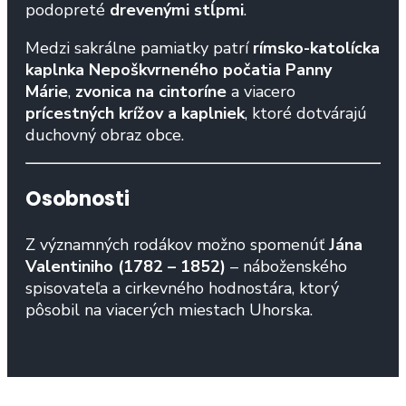
podopreté
drevenými stĺpmi
.
Medzi sakrálne pamiatky patrí
rímsko-katolícka
kaplnka Nepoškvrneného počatia Panny
Márie
,
zvonica na cintoríne
a viacero
prícestných krížov a kaplniek
, ktoré dotvárajú
duchovný obraz obce.
Osobnosti
Z významných rodákov možno spomenúť
Jána
Valentiniho (1782 – 1852)
– náboženského
spisovateľa a cirkevného hodnostára, ktorý
pôsobil na viacerých miestach Uhorska.