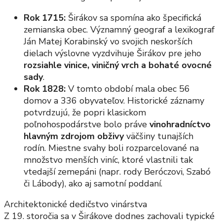
Rok 1715:
Širákov sa spomína ako špecifická
zemianska obec. Významný geograf a lexikograf
Ján Matej Korabinský vo svojich neskorších
dielach výslovne vyzdvihuje Širákov pre jeho
rozsiahle vinice, viničný vrch a bohaté ovocné
sady
.
Rok 1828:
V tomto období mala obec 56
domov a 336 obyvateľov. Historické záznamy
potvrdzujú, že popri klasickom
poľnohospodárstve bolo práve
vinohradníctvo
hlavným zdrojom obživy
väčšiny tunajších
rodín. Miestne svahy boli rozparcelované na
množstvo menších viníc, ktoré vlastnili tak
vtedajší zemepáni (napr. rody Beróczovi, Szabó
či Lábody), ako aj samotní poddaní.
Architektonické dedičstvo vinárstva
Z 19. storočia sa v Širákove dodnes zachovali typické