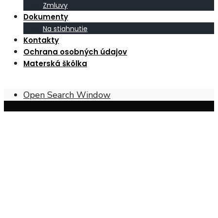
Zmluvy
Dokumenty
Na stiahnutie
Kontakty
Ochrana osobných údajov
Materská škôlka
Open Search Window
Obec Širákov – poloha, prírodné
pomery a charakter krajiny
Širákov sa nachádza v
Ipeľskej kotline
, pri
juhovýchodnom okraji
západnej časti Krupinskej
planiny
. Južná časť územia obce má charakter
mierne
zvlnených pahorkatín
, tvorených najmä
mladšími
treťohornými usadeninami
. Naopak, severná časť