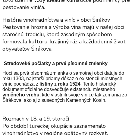
toto územie vždy ideálne klimatické podmienky pre
pestovanie viniča.
História vinohradníctva a viníc v obci Širákov
Pestovanie hrozna a výroba vína majú v našej obci
stáročnú tradíciu, ktorá zásadným spôsobom
formovala kultúru, krajinný ráz a každodenný život
obyvateľov Širákova.
Stredoveké počiatky a prvé písomné zmienky
Hoci sa prvá písomná zmienka o samotnej obci datuje do
roku 1303, najstarší priamy dôkaz o existencii miestnych
viníc pochádza z
listiny z roku 1524
. Tento historický
dokument oficiálne dosvedčuje existenciu miestneho
viničného vrchu
, kde vlastnili svoje vinice tak zemania zo
Širákova, ako aj z susedných Kamenných Kosíh.
Rozmach v 18. a 19. storočí
Po období tureckej okupácie zaznamenalo
vinohradníctvo v regióne opätovný rozkvet.