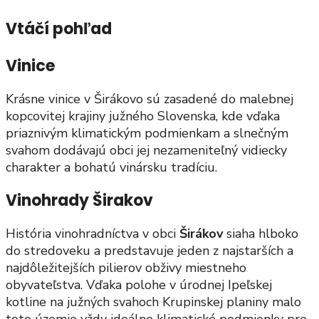
Vtáčí pohľad
Vinice
Krásne vinice v Širákovo sú zasadené do malebnej
kopcovitej krajiny južného Slovenska, kde vďaka
priaznivým klimatickým podmienkam a slnečným
svahom dodávajú obci jej nezameniteľný vidiecky
charakter a bohatú vinársku tradíciu.
Vinohrady Širakov
História vinohradníctva v obci
Širákov
siaha hlboko
do stredoveku a predstavuje jeden z najstarších a
najdôležitejších pilierov obživy miestneho
obyvateľstva. Vďaka polohe v úrodnej Ipeľskej
kotline na južných svahoch Krupinskej planiny malo