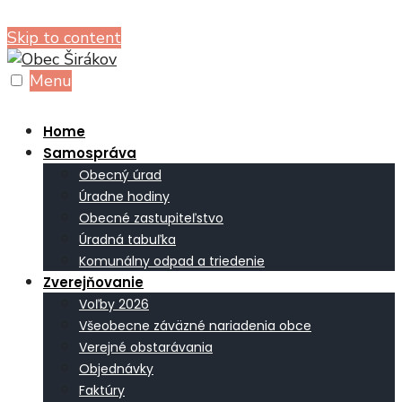
Skip to content
Menu
Home
Samospráva
Obecný úrad
Úradne hodiny
Obecné zastupiteľstvo
Úradná tabuľka
Komunálny odpad a triedenie
Zverejňovanie
Voľby 2026
Všeobecne záväzné nariadenia obce
Verejné obstarávania
Objednávky
Faktúry