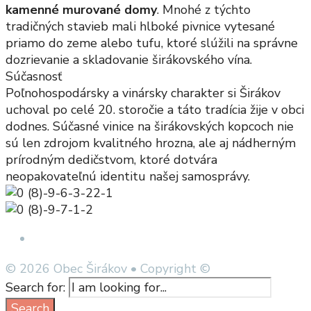
kamenné murované domy
. Mnohé z týchto
tradičných stavieb mali hlboké pivnice vytesané
priamo do zeme alebo tufu, ktoré slúžili na správne
dozrievanie a skladovanie širákovského vína.
Súčasnosť
Poľnohospodársky a vinársky charakter si Širákov
uchoval po celé 20. storočie a táto tradícia žije v obci
dodnes. Súčasné vinice na širákovských kopcoch nie
sú len zdrojom kvalitného hrozna, ale aj nádherným
prírodným dedičstvom, ktoré dotvára
neopakovateľnú identitu našej samosprávy.
Open Search Window
© 2026 Obec Širákov • Copyright ©
Search for:
Search