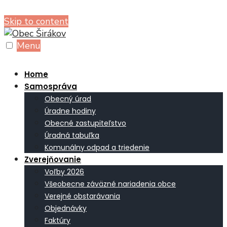
Skip to content
Menu
Home
Samospráva
Obecný úrad
Úradne hodiny
Obecné zastupiteľstvo
Úradná tabuľka
Komunálny odpad a triedenie
Zverejňovanie
Voľby 2026
Všeobecne záväzné nariadenia obce
Verejné obstarávania
Objednávky
Faktúry