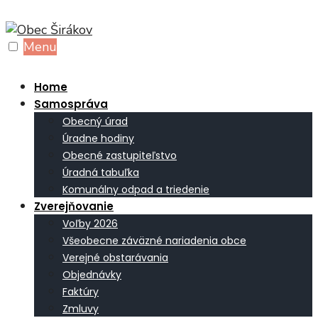
Skip
to
Menu
content
Home
Samospráva
Obecný úrad
Úradne hodiny
Obecné zastupiteľstvo
Úradná tabuľka
Komunálny odpad a triedenie
Zverejňovanie
Voľby 2026
Všeobecne záväzné nariadenia obce
Verejné obstarávania
Objednávky
Faktúry
Zmluvy