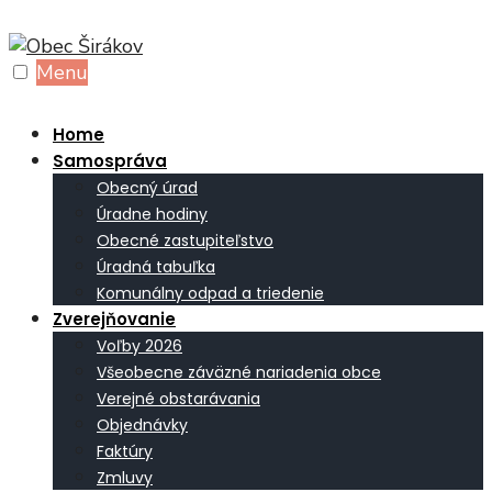
Skip
to
Menu
content
Home
Samospráva
Obecný úrad
Úradne hodiny
Obecné zastupiteľstvo
Úradná tabuľka
Komunálny odpad a triedenie
Zverejňovanie
Voľby 2026
Všeobecne záväzné nariadenia obce
Verejné obstarávania
Objednávky
Faktúry
Zmluvy