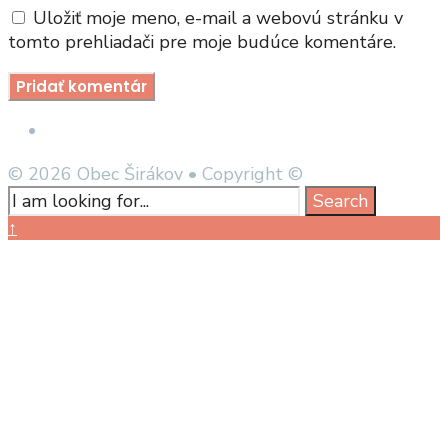
Uložiť moje meno, e-mail a webovú stránku v
tomto prehliadači pre moje budúce komentáre.
Open
Search
© 2026 Obec Širákov • Copyright ©
Window
Search
Search
for:
Close
↑
Search
Window